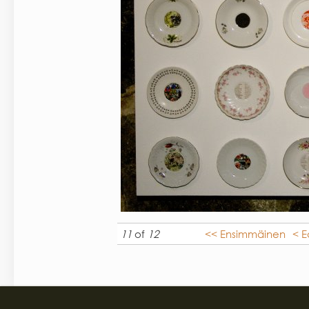
11
of
12
<< Ensimmäinen
< E