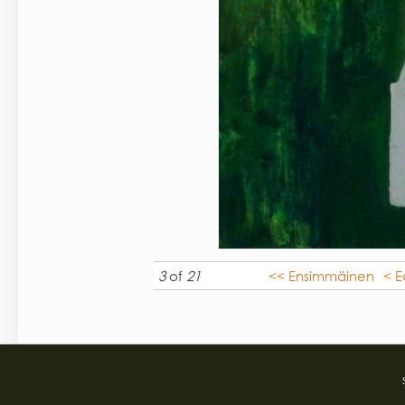
3
of
21
<< Ensimmäinen
< E