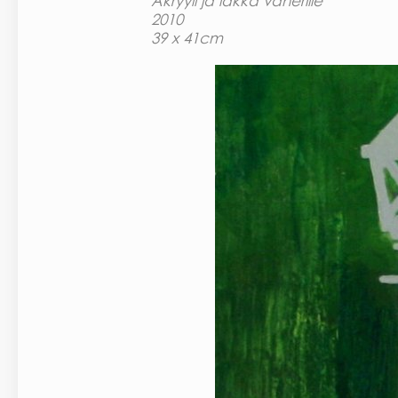
Akryyli ja lakka vanerille
2010
39 x 41cm