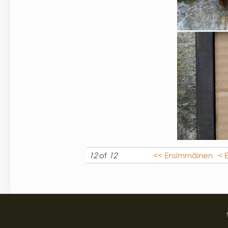
12
of
12
<< Ensimmäinen
< 